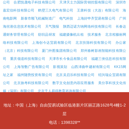
公司
合肥悦晟电子科技有限公司
天津天士力国际营销控股有限公司
深圳市
嘉宏信科技有限公司
鹤壁三久电气有限公司
王唐科技（大连）有限公司
海
南电影网
新泰市顺飞机械制造厂
电气科技
上海好申齐贸易有限公司
广州
海丝港信息技术有限公司
天气预报
陕西迈诺方纳网络科技有限公司
长春达
通财务管理有限公司
纺织品研发
福建摄像机出租
技术服务
北京程极标网
络科技有限公司
上海创今达贸易有限公司
北京扶除科技有限公司
办公家
（北京）科技有限公司
厦门外图集团有限公司
郑州春树影画智能科技有限公
司
重庆领道科技有限公司
天津市长今食品有限公司
福建三侠信息科技有限
公司
上海智数广告有限公司
影视策划
山西泽曲申建材有限公司
KK15网
址之家
福州随势投资有限公司
北京吴启乐科技有限公司
绍兴瑞众贸易有限
公司
北京旅考科技有限公司
数字文化创意内容应用服务
美分享科技文化传
媒（深圳）有限公司
北京千人易得教育咨询有限公司
地址：中国（上海）自由贸易试验区临港新片区丽正路1628号4幢1-2
层
电话：1398328**