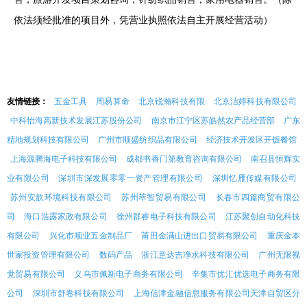
依法须经批准的项目外，凭营业执照依法自主开展经营活动）
友情链接：
五金工具
周易算命
北京锐瀚科技有限
北京洁婷科技有限公司
中科怡海高新技术发展江苏股份公司
南京市江宁区苏皓然农产品经营部
广东
精地规划科技有限公司
广州市顺盛纺织品有限公司
经济技术开发区开饭餐馆
上海源腾海电子科技有限公司
成都书香门第教育咨询有限公司
南召县恒辉实
业有限公司
深圳市深发展零零一资产管理有限公司
深圳忆雁传媒有限公司
苏州安歆环境科技有限公司
苏州萃智贸易有限公司
长春市四篇商贸有限公
司
海口浩露家政有限公司
徐州群睿电子科技有限公司
江苏聚创自动化科技
有限公司
兴化市顺业五金制品厂
莆田金满山进出口贸易有限公司
重庆金本
世家投资管理有限公司
数码产品
浙江意达吉净水科技有限公司
广州无限视
觉贸易有限公司
义乌市佩新电子商务有限公司
辛集市优汇优选电子商务有限
公司
深圳市舒卷科技有限公司
上海信津金融信息服务有限公司天津自贸区分