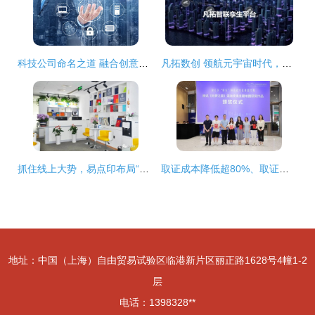
科技公司命名之道 融合创意与数字文化的内容服务新思维
凡拓数创 领航元宇宙时代，以AI+3D可视化+数字人构建虚实交融新世界
抓住线上大势，易点印布局“新印刷零售” 引领数字文化创意内容服务新浪潮
取证成本降低超80%、取证效率提升超10倍，徐汇法律科技新应用赋能数字文创
地址：中国（上海）自由贸易试验区临港新片区丽正路1628号4幢1-2
层
电话：1398328**